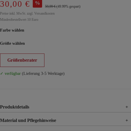
30,00 €
%
59,99 €
(49.99% gespart)
Preise inkl. MwSt. zzgl. Versandkosten
Mindestbestellwert 10 Euro
Farbe wählen
Größe wählen
Größenberater
✓ verfügbar
(Lieferung 3-5 Werktage)
Produktdetails
+
Material und Pflegehinweise
+
Material
98% Baumwolle, 2% Elasthan