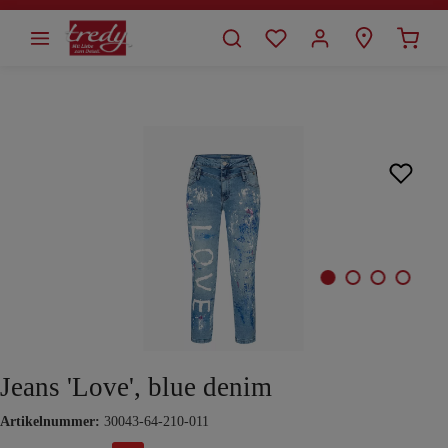
alt springen
Bildergalerie überspringen
Jeans 'Love', blue denim
Artikelnummer:
30043-64-210-011