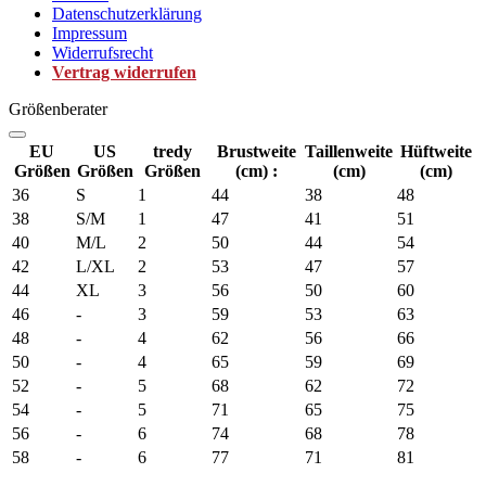
Datenschutzerklärung
Impressum
Widerrufsrecht
Vertrag widerrufen
Größenberater
EU
US
tredy
Brustweite
Taillenweite
Hüftweite
Größen
Größen
Größen
(cm) :
(cm)
(cm)
36
S
1
44
38
48
38
S/M
1
47
41
51
40
M/L
2
50
44
54
42
L/XL
2
53
47
57
44
XL
3
56
50
60
46
-
3
59
53
63
48
-
4
62
56
66
50
-
4
65
59
69
52
-
5
68
62
72
54
-
5
71
65
75
56
-
6
74
68
78
58
-
6
77
71
81