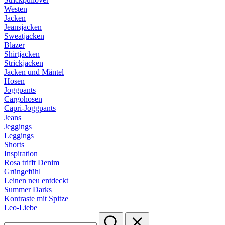
Westen
Jacken
Jeansjacken
Sweatjacken
Blazer
Shirtjacken
Strickjacken
Jacken und Mäntel
Hosen
Joggpants
Cargohosen
Capri-Joggpants
Jeans
Jeggings
Leggings
Shorts
Inspiration
Rosa trifft Denim
Grüngefühl
Leinen neu entdeckt
Summer Darks
Kontraste mit Spitze
Leo-Liebe