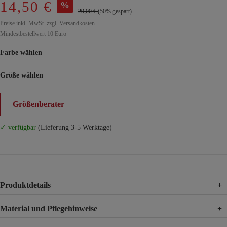
14,50 €
%
29,00 €
(50% gespart)
Preise inkl. MwSt. zzgl. Versandkosten
Mindestbestellwert 10 Euro
Farbe wählen
Größe wählen
Größenberater
✓ verfügbar
(Lieferung 3-5 Werktage)
Produktdetails
+
Material und Pflegehinweise
+
Material
71% Baumwolle, 25% Polyester, 4% Elasthan