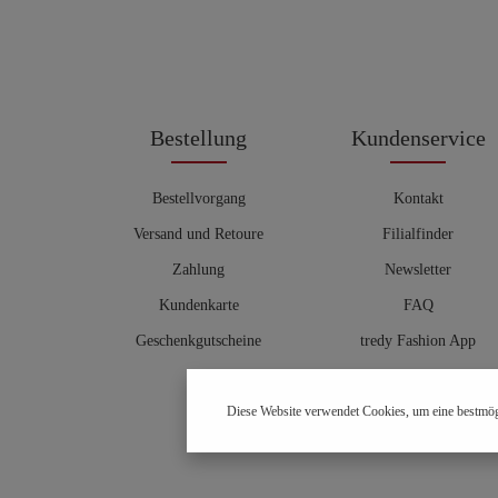
Bestellung
Kundenservice
Bestellvorgang
Kontakt
Versand und Retoure
Filialfinder
Zahlung
Newsletter
Kundenkarte
FAQ
Geschenkgutscheine
tredy Fashion App
Größentabelle
Diese Website verwendet Cookies, um eine bestmög
Hosenberater
OUTLET