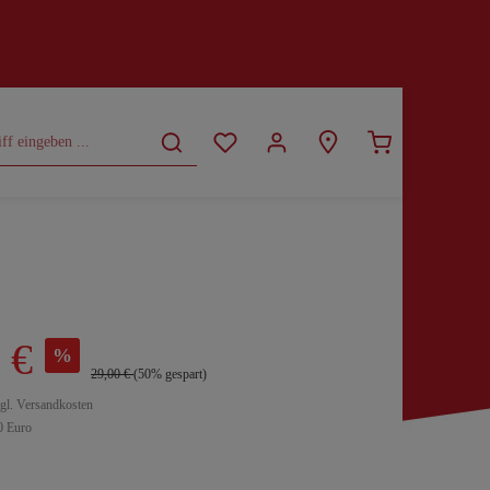
CURVY
SALE
 €
%
29,00 €
(50% gespart)
zgl. Versandkosten
0 Euro