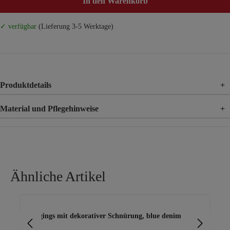
In den Warenkorb
✓ verfügbar
(Lieferung 3-5 Werktage)
Produktdetails
+
Material und Pflegehinweise
+
Material
71% Baumwolle, 25% Polyester, 4% Elasthan
Ähnliche Artikel
Produktgalerie überspringen
Jeggings mit dekorativer Schnürung, blue denim
Jeg