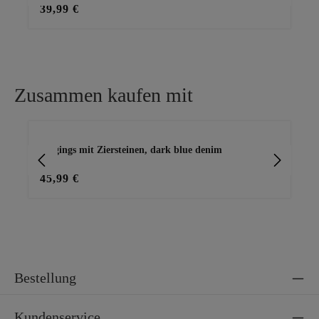
39,99 €
39
Zusammen kaufen mit
Produktgalerie überspringen
Jeggings mit Ziersteinen, dark blue denim
Ba
45,99 €
15
Bestellung
Kundenservice