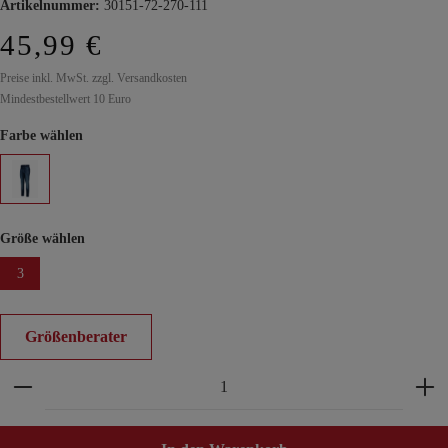
Artikelnummer:
30151-72-270-111
45,99 €
Preise inkl. MwSt. zzgl. Versandkosten
Mindestbestellwert 10 Euro
Farbe wählen
Größe wählen
3
Größenberater
Produkt Anzahl: Gib den gewünschten Wert ein ode