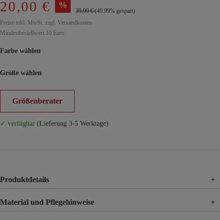
20,00 €
%
39,99 €
(49.99% gespart)
Preise inkl. MwSt. zzgl. Versandkosten
Mindestbestellwert 10 Euro
Farbe wählen
Größe wählen
Größenberater
✓ verfügbar
(Lieferung 3-5 Werktage)
Produktdetails
+
Material und Pflegehinweise
+
Material
75% Viskose, 20% Nylon, 5% Elasthan