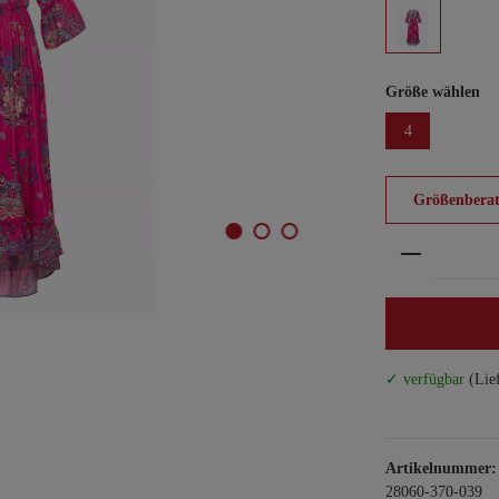
Größe wählen
4
Größenberat
Produkt An
✓ verfügbar
(Lie
Artikelnummer:
28060-370-039