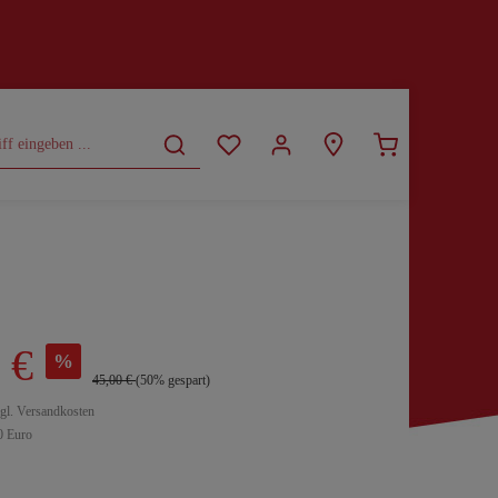
CURVY
SALE
 €
%
45,00 €
(50% gespart)
zgl. Versandkosten
0 Euro