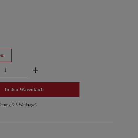
er
zahl: Gib den gewünschten Wert ein oder benu
In den Warenkorb
ferung 3-5 Werktage)