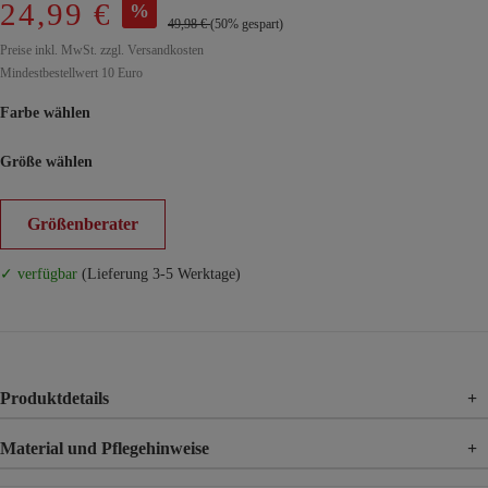
24,99 €
%
49,98 €
(50% gespart)
Preise inkl. MwSt. zzgl. Versandkosten
Mindestbestellwert 10 Euro
Farbe wählen
Größe wählen
Größenberater
✓ verfügbar
(Lieferung 3-5 Werktage)
Produktdetails
+
Material und Pflegehinweise
+
Material
95% Polyester, 5% Elasthan