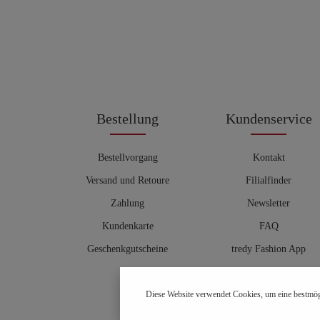
Bestellung
Kundenservice
Bestellvorgang
Kontakt
Versand und Retoure
Filialfinder
Zahlung
Newsletter
Kundenkarte
FAQ
Geschenkgutscheine
tredy Fashion App
Größentabelle
Diese Website verwendet Cookies, um eine bestmög
Hosenberater
OUTLET