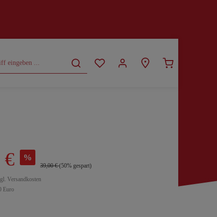
CURVY
SALE
 €
%
39,00 €
(50% gespart)
zgl. Versandkosten
0 Euro