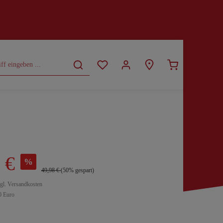
CURVY
SALE
 €
%
49,98 €
(50% gespart)
zgl. Versandkosten
0 Euro