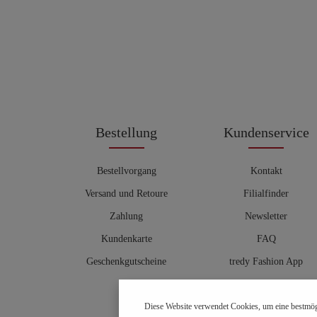
Bestellung
Kundenservice
Bestellvorgang
Kontakt
Versand und Retoure
Filialfinder
Zahlung
Newsletter
Kundenkarte
FAQ
Geschenkgutscheine
tredy Fashion App
Größentabelle
Diese Website verwendet Cookies, um eine bestmög
Hosenberater