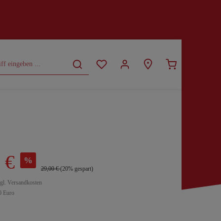
CURVY
SALE
 €
%
29,00 €
(20% gespart)
zgl. Versandkosten
0 Euro