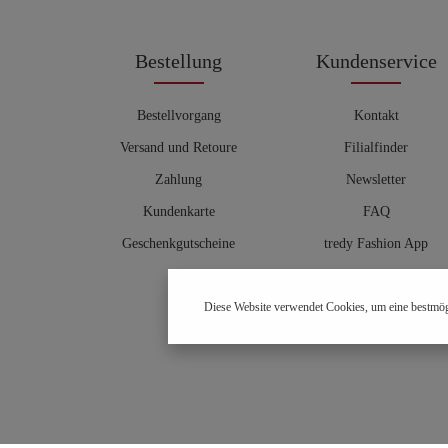
Bestellung
Kundenservice
Bestellvorgang
Kontakt
Versand und Retoure
Filialfinder
Zahlung
Newsletter
Kundenkarte
FAQ
Geschenkgutscheine
tredy Fashion App
Größentabelle
Diese Website verwendet Cookies, um eine bestmög
Hosenberater
OUTLET