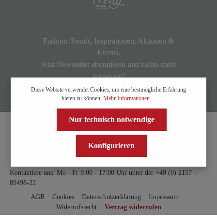
Fashion-Trends, Inspirationen, Aktionen &
Events.
Jetzt Newsletter abonnieren und nichts mehr
verpassen!
Diese Website verwendet Cookies, um eine bestmögliche Erfahrung
bieten zu können.
Mehr Informationen ...
Nur technisch notwendige
Konfigurieren
Kontaktiere uns: Mo - Fr 9:00 - 17:00 Uhr unter der
+49 (0) 2157 -
89498-22
AGB
Cookies
Datenschutzerklärung
Impressum
Widerrufsrecht
Vertrag widerrufen