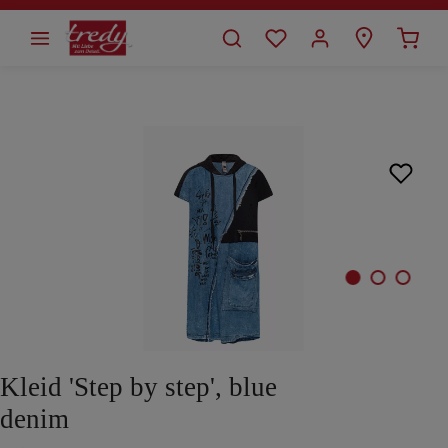
alt springen
Bildergalerie überspringen
Kleid 'Step by step', blue
denim