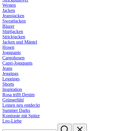
Westen
Jacken
Jeansjacken
Sweatjacken
Blazer
Shirtjacken
Strickjacken
Jacken und Mäntel
Hosen
Joggpants
Cargohosen
Capri-Joggpants
Jeans
Jeggings
Leggings
Shorts
Inspiration
Rosa trifft Denim
Grüngefühl
Leinen neu entdeckt
Summer Darks
Kontraste mit Spitze
Leo-Liebe