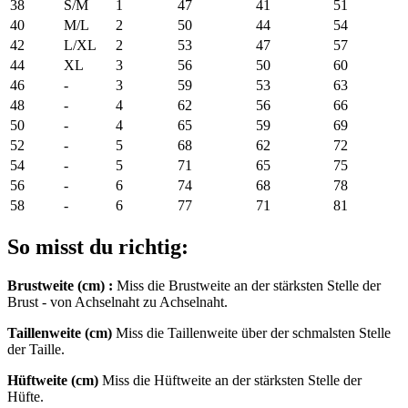
38
S/M
1
47
41
51
40
M/L
2
50
44
54
42
L/XL
2
53
47
57
44
XL
3
56
50
60
46
-
3
59
53
63
48
-
4
62
56
66
50
-
4
65
59
69
52
-
5
68
62
72
54
-
5
71
65
75
56
-
6
74
68
78
58
-
6
77
71
81
So misst du richtig:
Brustweite (cm) :
Miss die Brustweite an der stärksten Stelle der
Brust - von Achselnaht zu Achselnaht.
Taillenweite (cm)
Miss die Taillenweite über der schmalsten Stelle
der Taille.
Hüftweite (cm)
Miss die Hüftweite an der stärksten Stelle der
Hüfte.