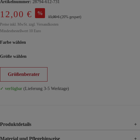
Artikelnummer:
28794-612-731
12,00 €
%
15,00 €
(20% gespart)
Preise inkl. MwSt. zzgl. Versandkosten
Mindestbestellwert 10 Euro
Farbe wählen
Größe wählen
Größenberater
✓ verfügbar
(Lieferung 3-5 Werktage)
Produktdetails
+
Material und Pflegehinweise
+