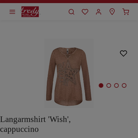
alt springen
Bildergalerie überspringen
Langarmshirt 'Wish',
cappuccino