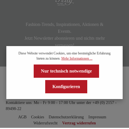
Fashion-Trends, Inspirationen, Aktionen &
Events.
Jetzt Newsletter abonnieren und nichts mehr
verpassen!
Diese Website verwendet Cookies, um eine bestmögliche Erfahrung
bieten zu können.
Mehr Informationen ...
Nur technisch notwendige
Konfigurieren
Kontaktiere uns: Mo - Fr 9:00 - 17:00 Uhr unter der
+49 (0) 2157 -
89498-22
AGB
Cookies
Datenschutzerklärung
Impressum
Widerrufsrecht
Vertrag widerrufen