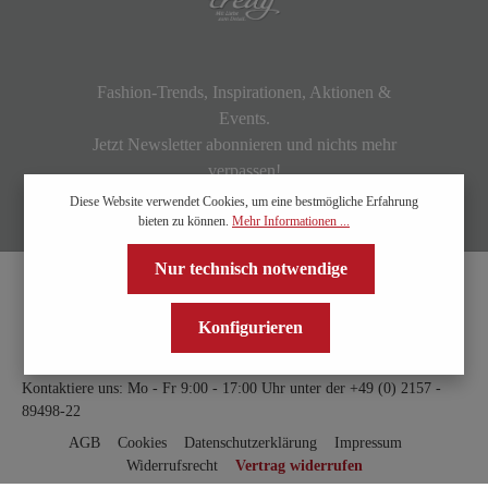
Fashion-Trends, Inspirationen, Aktionen &
Events.
Jetzt Newsletter abonnieren und nichts mehr
verpassen!
Diese Website verwendet Cookies, um eine bestmögliche Erfahrung
bieten zu können.
Mehr Informationen ...
Nur technisch notwendige
Konfigurieren
Kontaktiere uns: Mo - Fr 9:00 - 17:00 Uhr unter der
+49 (0) 2157 -
89498-22
AGB
Cookies
Datenschutzerklärung
Impressum
Widerrufsrecht
Vertrag widerrufen