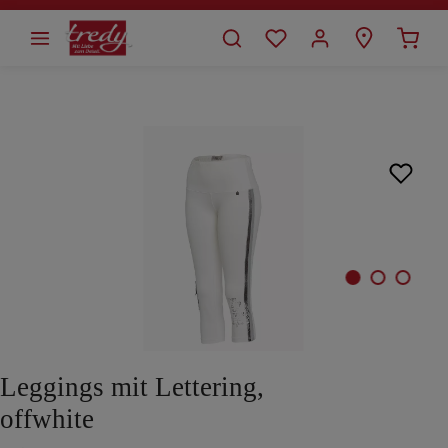
alt springen
Bildergalerie überspringen
Leggings mit Lettering,
offwhite