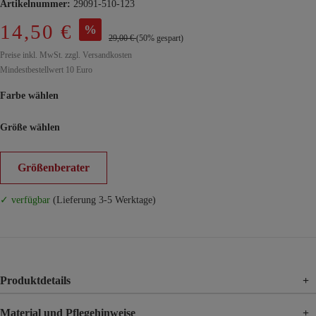
Artikelnummer:
29091-510-123
14,50 €
%
29,00 €
(50% gespart)
Preise inkl. MwSt. zzgl. Versandkosten
Mindestbestellwert 10 Euro
Farbe wählen
Größe wählen
Größenberater
✓ verfügbar
(Lieferung 3-5 Werktage)
Produktdetails
+
Material und Pflegehinweise
+