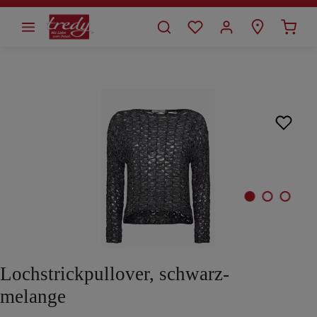
alt springen
Bildergalerie überspringen
Lochstrickpullover, schwarz-
melange