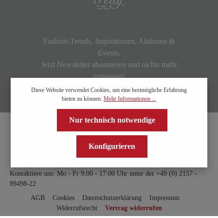
Fashion-Trends, Inspirationen, Aktionen &
Events.
Jetzt Newsletter abonnieren und nichts mehr
verpassen!
Diese Website verwendet Cookies, um eine bestmögliche Erfahrung
bieten zu können.
Mehr Informationen ...
Nur technisch notwendige
Konfigurieren
Kontaktiere uns: Mo - Fr 9:00 - 17:00 Uhr unter der
+49 (0) 2157 -
89498-22
AGB
Cookies
Datenschutzerklärung
Impressum
Widerrufsrecht
Vertrag widerrufen