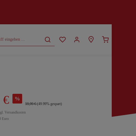
CURVY
SALE
 €
%
59,99 €
(49.99% gespart)
zgl. Versandkosten
0 Euro