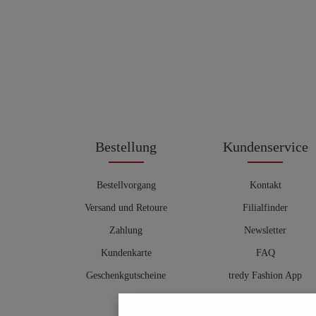
Bestellung
Kundenservice
Bestellvorgang
Kontakt
Versand und Retoure
Filialfinder
Zahlung
Newsletter
Kundenkarte
FAQ
Geschenkgutscheine
tredy Fashion App
Größentabelle