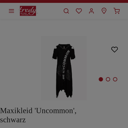
alt springen
Bildergalerie überspringen
Maxikleid 'Uncommon',
schwarz