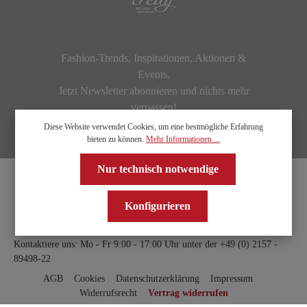
Fashion-Trends, Inspirationen, Aktionen &
Events.
Jetzt Newsletter abonnieren und nichts mehr
verpassen!
Diese Website verwendet Cookies, um eine bestmögliche Erfahrung
bieten zu können.
Mehr Informationen ...
Nur technisch notwendige
Konfigurieren
Kontaktiere uns: Mo - Fr 9:00 - 17:00 Uhr unter der
+49 (0) 2157 -
89498-22
AGB
Cookies
Datenschutzerklärung
Impressum
Widerrufsrecht
Vertrag widerrufen