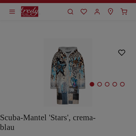
alt springen
Bildergalerie überspringen
Scuba-Mantel 'Stars', crema-
blau