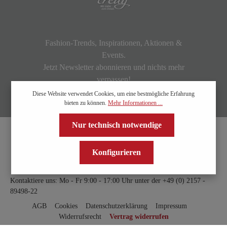
Fashion-Trends, Inspirationen, Aktionen &
Events.
Jetzt Newsletter abonnieren und nichts mehr
verpassen!
Diese Website verwendet Cookies, um eine bestmögliche Erfahrung
bieten zu können.
Mehr Informationen ...
Nur technisch notwendige
Konfigurieren
Kontaktiere uns: Mo - Fr 9:00 - 17:00 Uhr unter der
+49 (0) 2157 -
89498-22
AGB
Cookies
Datenschutzerklärung
Impressum
Widerrufsrecht
Vertrag widerrufen