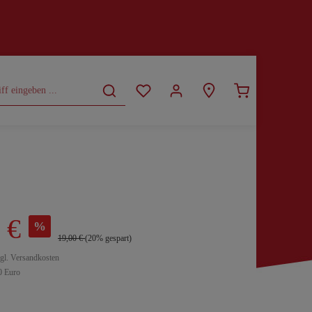
CURVY
SALE
 €
%
19,00 €
(20% gespart)
zgl. Versandkosten
0 Euro