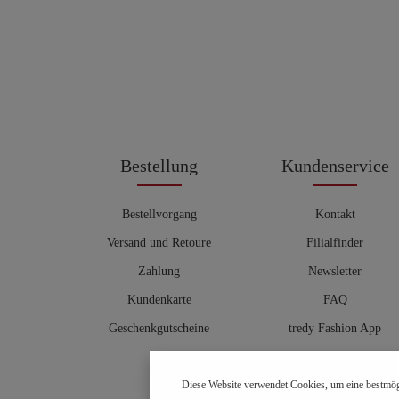
Bestellung
Kundenservice
Bestellvorgang
Kontakt
Versand und Retoure
Filialfinder
Zahlung
Newsletter
Kundenkarte
FAQ
Geschenkgutscheine
tredy Fashion App
Größentabelle
Diese Website verwendet Cookies, um eine bestmög
Hosenberater