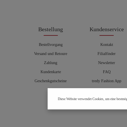
Bestellung
Kundenservice
Bestellvorgang
Kontakt
Versand und Retoure
Filialfinder
Zahlung
Newsletter
Kundenkarte
FAQ
Geschenkgutscheine
tredy Fashion App
Größentabelle
Diese Website verwendet Cookies, um eine bestmög
Hosenberater
OUTLET