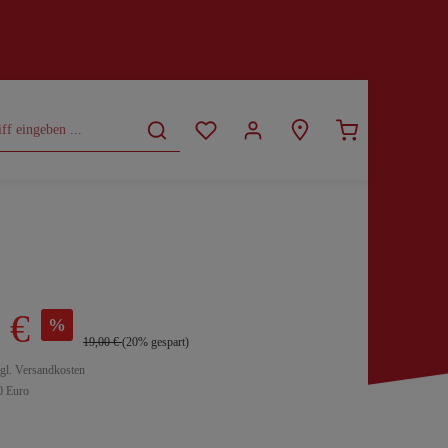
CURVY
SALE
 €
%
19,00 €
(20% gespart)
zgl. Versandkosten
0 Euro