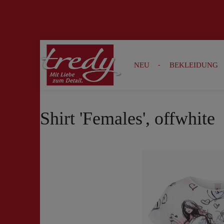
Zur Suche springen
Zur Hauptnavigation springen
NEU
BEKLEIDUNG
Shirt 'Females', offwhite
Bildergalerie überspringen