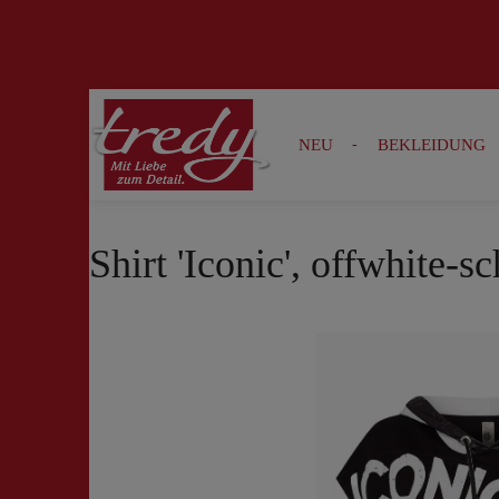
Zur Suche springen
Zur Hauptnavigation springen
NEU
BEKLEIDUNG
Shirt 'Iconic', offwhite-s
Bildergalerie überspringen