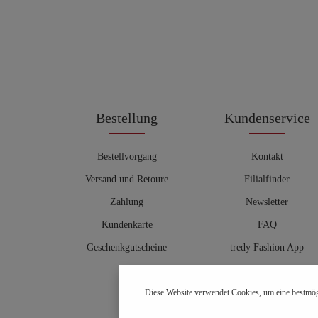
Bestellung
Kundenservice
Bestellvorgang
Kontakt
Versand und Retoure
Filialfinder
Zahlung
Newsletter
Kundenkarte
FAQ
Geschenkgutscheine
tredy Fashion App
Größentabelle
Diese Website verwendet Cookies, um eine bestmög
Hosenberater
OUTLET