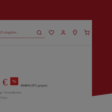
CURVY
SALE
 €
%
29,00 €
(20% gespart)
zgl. Versandkosten
0 Euro