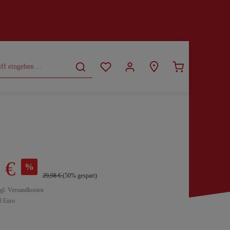
CURVY
SALE
 €
%
29,98 €
(50% gespart)
zgl. Versandkosten
0 Euro