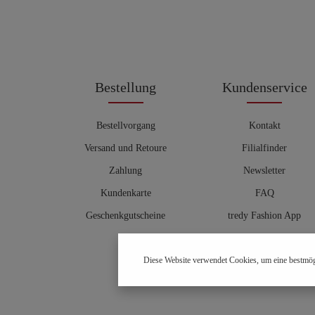
Bestellung
Kundenservice
Bestellvorgang
Kontakt
Versand und Retoure
Filialfinder
Zahlung
Newsletter
Kundenkarte
FAQ
Geschenkgutscheine
tredy Fashion App
Größentabelle
Diese Website verwendet Cookies, um eine bestmög
Hosenberater
OUTLET