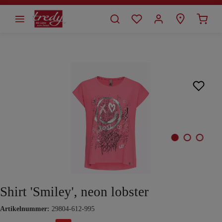
alt springen
Bildergalerie überspringen
Shirt 'Smiley', neon lobster
Artikelnummer:
29804-612-995