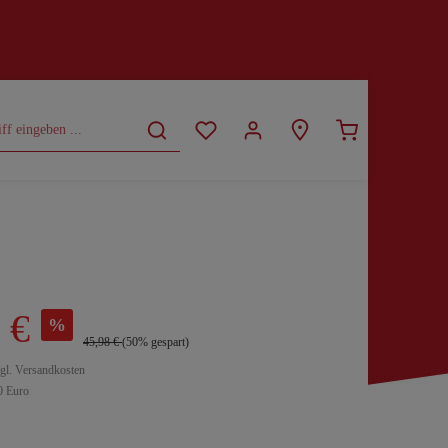
CURVY
SALE
 €
%
45,98 €
(50% gespart)
zgl. Versandkosten
0 Euro