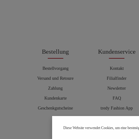
Bestellung
Kundenservice
Bestellvorgang
Kontakt
Versand und Retoure
Filialfinder
Zahlung
Newsletter
Kundenkarte
FAQ
Geschenkgutscheine
tredy Fashion App
Größentabelle
Diese Website verwendet Cookies, um eine bestmög
Hosenberater
OUTLET