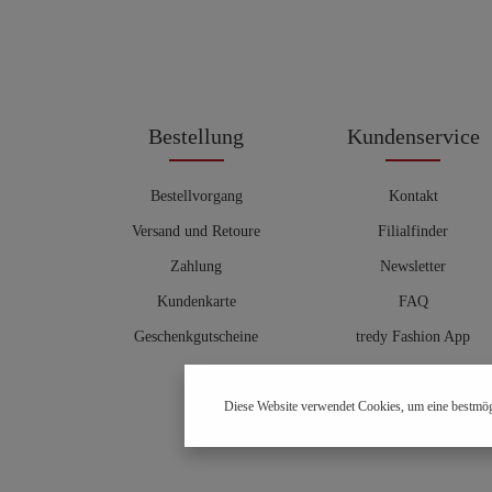
Bestellung
Kundenservice
Bestellvorgang
Kontakt
Versand und Retoure
Filialfinder
Zahlung
Newsletter
Kundenkarte
FAQ
Geschenkgutscheine
tredy Fashion App
Größentabelle
Diese Website verwendet Cookies, um eine bestmög
Hosenberater
OUTLET