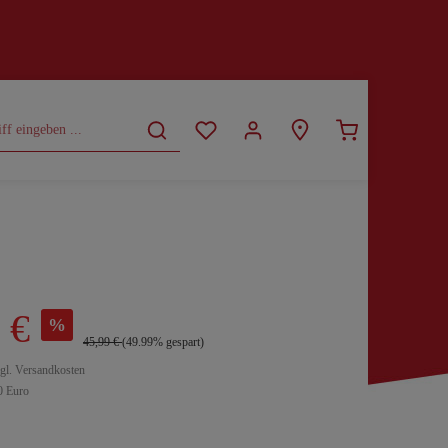
CURVY
SALE
 €
%
45,99 €
(49.99% gespart)
zgl. Versandkosten
0 Euro