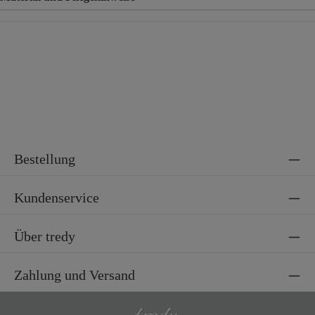
Material
50% Baumwolle, 50% Viskose
Material 2
100% Baumwolle
Material 3
100% Polyester
Bestellung
Kundenservice
Über tredy
Zahlung und Versand