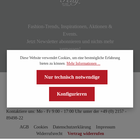
Fashion-Trends, Inspirationen, Aktionen &
Events.
Jetzt Newsletter abonnieren und nichts mehr
verpassen!
Diese Website verwendet Cookies, um eine bestmögliche Erfahrung
bieten zu können.
Mehr Informationen ...
Nur technisch notwendige
Konfigurieren
Kontaktiere uns: Mo - Fr 9:00 - 17:00 Uhr unter der
+49 (0) 2157 -
89498-22
AGB
Cookies
Datenschutzerklärung
Impressum
Widerrufsrecht
Vertrag widerrufen