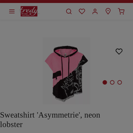
alt springen
Bildergalerie überspringen
Sweatshirt 'Asymmetrie', neon
lobster