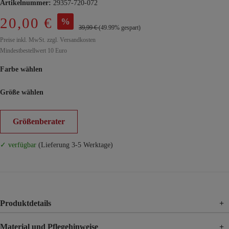
Artikelnummer:
29357-720-072
20,00 €
%
39,99 €
(49.99% gespart)
Preise inkl. MwSt. zzgl. Versandkosten
Mindestbestellwert 10 Euro
Farbe wählen
Größe wählen
Größenberater
✓ verfügbar
(Lieferung 3-5 Werktage)
Produktdetails
+
Material und Pflegehinweise
+