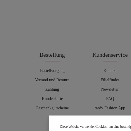
Bestellung
Kundenservice
Bestellvorgang
Kontakt
Versand und Retoure
Filialfinder
Zahlung
Newsletter
Kundenkarte
FAQ
Geschenkgutscheine
tredy Fashion App
Größentabelle
Diese Website verwendet Cookies, um eine bestmög
Hosenberater