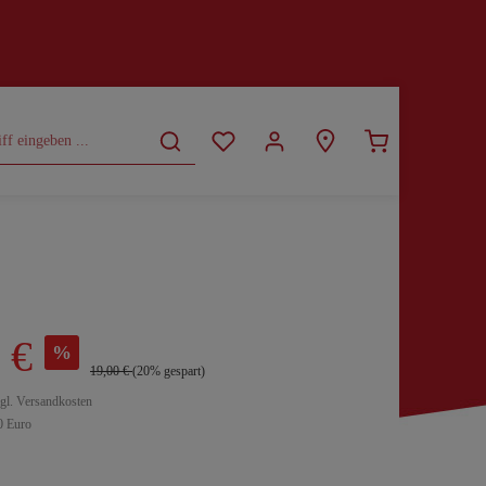
CURVY
SALE
 €
%
19,00 €
(20% gespart)
zgl. Versandkosten
0 Euro