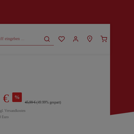
CURVY
SALE
 €
%
45,99 €
(49.99% gespart)
zgl. Versandkosten
0 Euro