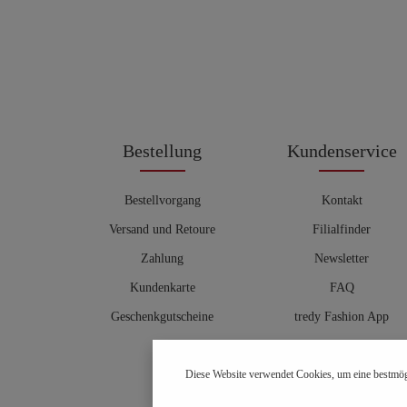
Bestellung
Kundenservice
Bestellvorgang
Kontakt
Versand und Retoure
Filialfinder
Zahlung
Newsletter
Kundenkarte
FAQ
Geschenkgutscheine
tredy Fashion App
Größentabelle
Diese Website verwendet Cookies, um eine bestmög
Hosenberater
OUTLET