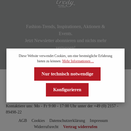
Fashion-Trends, Inspirationen, Aktionen &
Events.
Jetzt Newsletter abonnieren und nichts mehr
verpassen!
Diese Website verwendet Cookies, um eine bestmögliche Erfahrung
bieten zu können.
Mehr Informationen ...
Nur technisch notwendige
Konfigurieren
Kontaktiere uns: Mo - Fr 9:00 - 17:00 Uhr unter der
+49 (0) 2157 -
89498-22
AGB
Cookies
Datenschutzerklärung
Impressum
Widerrufsrecht
Vertrag widerrufen