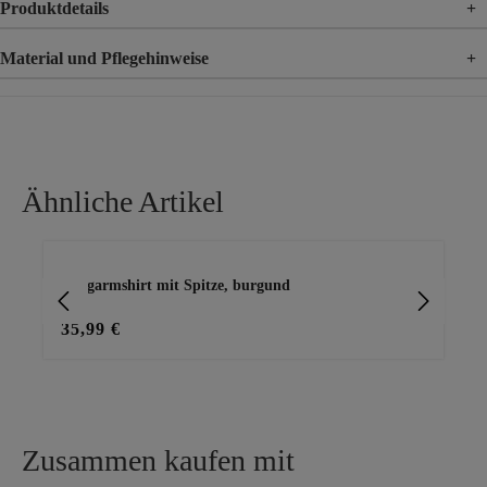
Produktdetails
+
Material und Pflegehinweise
+
Material
95% Viskose, 5% Elasthan
Material 2
100% Viskose
Ähnliche Artikel
Produktgalerie überspringen
Langarmshirt mit Spitze, burgund
Lan
35,99 €
29
Zusammen kaufen mit