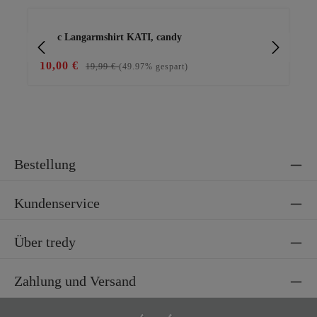
Produktgalerie überspringen
Basic Langarmshirt KATI, candy
Ba
10,00 €
15
19,99 €
(49.97% gespart)
Bestellung
Kundenservice
Über tredy
Zahlung und Versand