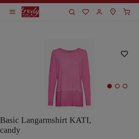
alt springen
Bildergalerie überspringen
Basic Langarmshirt KATI,
candy