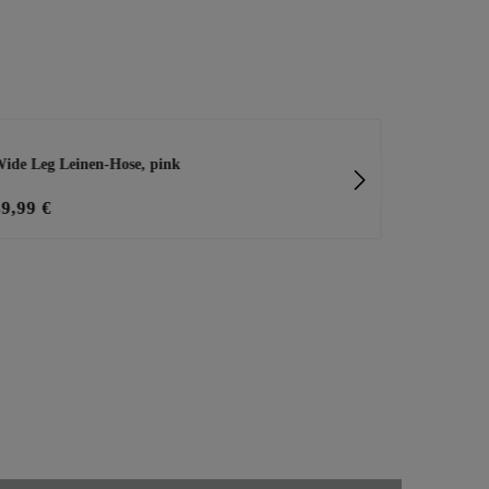
ide Leg Leinen-Hose, pink
Sweatjacke m
39,99 €
59,99 €