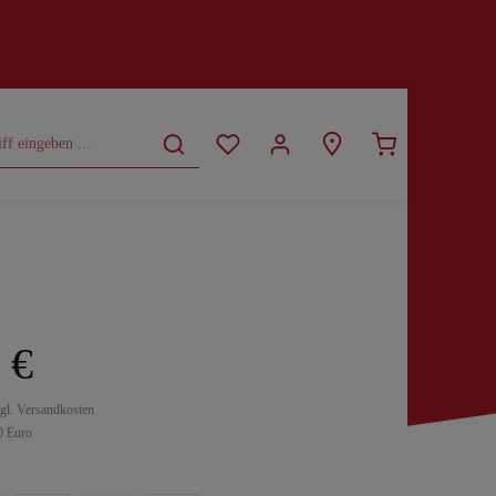
CURVY
SALE
 €
zgl. Versandkosten
0 Euro