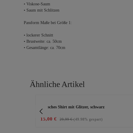
• Viskose-Saum
• Saum mit Schlitzen
Passform Maße bei Größe 1:
• lockerer Schnitt
• Brustweite: ca. 50cm
• Gesamtlänge: ca. 70cm
Ähnliche Artikel
Produktgalerie überspringen
stylisches Shirt mit Glitzer, schwarz
15,00 €
29,99 €
(49.98% gespart)