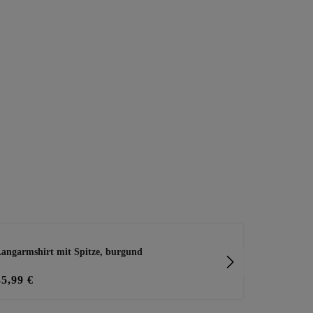
angarmshirt mit Spitze, burgund
Langarmshirt
35,99 €
29,99 €