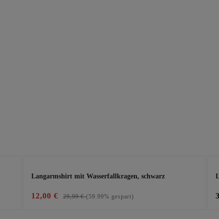
Langarmshirt mit Wasserfallkragen, schwarz
L
12,00 €
29,99 €
(59.99% gespart)