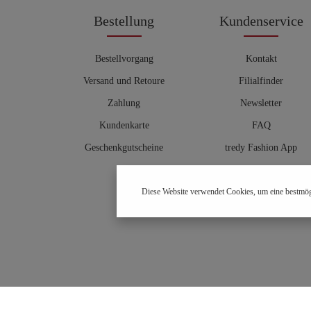
Bestellung
Kundenservice
Bestellvorgang
Kontakt
Versand und Retoure
Filialfinder
Zahlung
Newsletter
Kundenkarte
FAQ
Geschenkgutscheine
tredy Fashion App
Größentabelle
Diese Website verwendet Cookies, um eine bestmög
Hosenberater
OUTLET