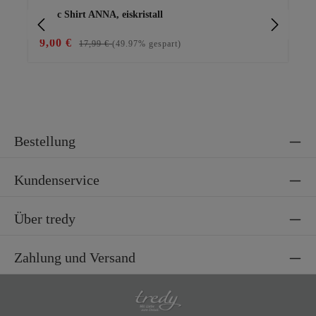
Basic Shirt ANNA, eiskristall
Bas
9,00 €
29
17,99 €
(49.97% gespart)
Bestellung
Kundenservice
Über tredy
Zahlung und Versand