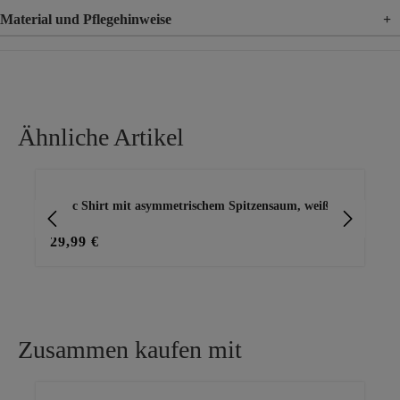
Material und Pflegehinweise
+
Material
100% Viskose
Material 2
100% Polyester
Ähnliche Artikel
Produktgalerie überspringen
Basic Shirt mit asymmetrischem Spitzensaum, weiß
Shi
29,99 €
29
Zusammen kaufen mit
Produktgalerie überspringen