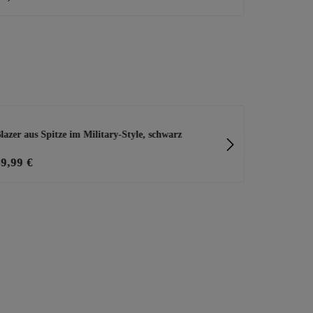
lazer aus Spitze im Military-Style, schwarz
Jeansrock, l
59,99 €
12,00 €
39