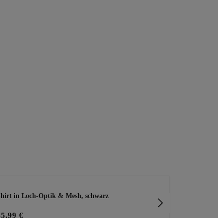
hirt in Loch-Optik & Mesh, schwarz
Basic Shirt a
35,99 €
35,99 €