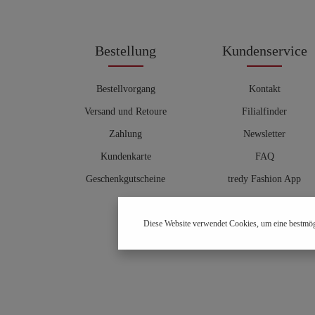
Bestellung
Kundenservice
Bestellvorgang
Kontakt
Versand und Retoure
Filialfinder
Zahlung
Newsletter
Kundenkarte
FAQ
Geschenkgutscheine
tredy Fashion App
Größentabelle
Diese Website verwendet Cookies, um eine bestmög
Hosenberater
OUTLET