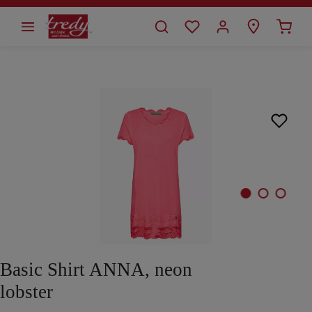
alt springen
Bildergalerie überspringen
Basic Shirt ANNA, neon
lobster