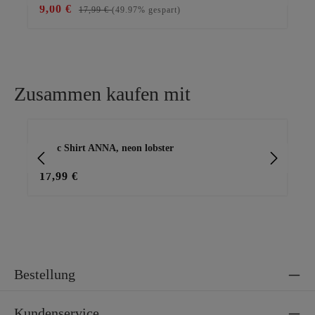
9,00 €
19
17,99 €
(49.97% gespart)
Zusammen kaufen mit
Produktgalerie überspringen
Basic Shirt ANNA, neon lobster
Ba
17,99 €
15
Bestellung
Kundenservice