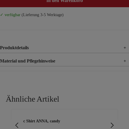
In den Warenkorb
✓ verfügbar
(Lieferung 3-5 Werktage)
Produktdetails
+
Material und Pflegehinweise
+
Material
100% Viskose
Material 2
100% Polyester
Ähnliche Artikel
Produktgalerie überspringen
Basic Shirt ANNA, candy
Ba