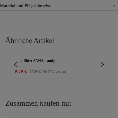
Material und Pflegehinweise
+
Material
100% Viskose
Material 2
100% Polyester
Ähnliche Artikel
Produktgalerie überspringen
Basic Shirt ANNA, candy
Ba
9,00 €
19
17,99 €
(49.97% gespart)
Zusammen kaufen mit
Produktgalerie überspringen