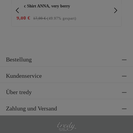
Basic Shirt ANNA, very berry
Ba
9,00 €
15
17,99 €
(49.97% gespart)
Bestellung
Kundenservice
Über tredy
Zahlung und Versand