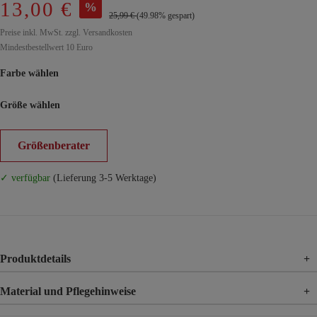
13,00 €
%
25,99 €
(49.98% gespart)
Preise inkl. MwSt. zzgl. Versandkosten
Mindestbestellwert 10 Euro
Farbe wählen
Größe wählen
Größenberater
✓ verfügbar
(Lieferung 3-5 Werktage)
Produktdetails
+
Material und Pflegehinweise
+
Material
100% Viskose