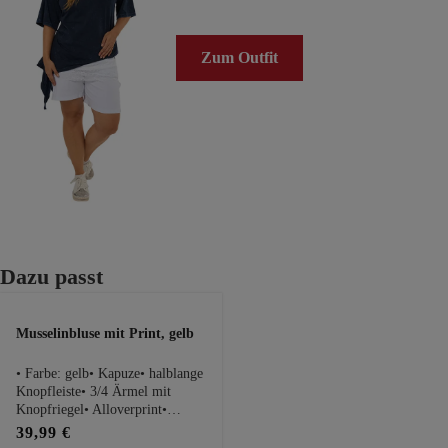
Zum Outfit
Produktgalerie überspringen
Dazu passt
Musselinbluse mit Print, gelb
• Farbe: gelb• Kapuze• halblange
Knopfleiste• 3/4 Ärmel mit
Knopfriegel• Alloverprint•
Rückseite ca. 14cm länger•
39,99 €
100% BaumwollePassform Maße