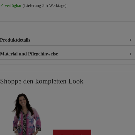
✓ verfügbar
(Lieferung 3-5 Werktage)
Produktdetails
+
Material und Pflegehinweise
+
Material
95% Viskose, 5% Elasthan
Material 2
100% Viskose
Shoppe den kompletten Look