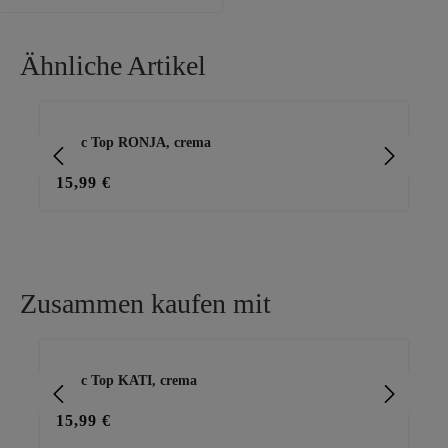
bei Größe 1:• Schnitt: locker
fließend• Brustweite: 53cm•
Gesamtlänge: 69cmHinweis: Es
Ähnliche Artikel
handelt sich hierbei um einen
Nicht-tredy-gelabelten Zukauf.
Produktgalerie überspringen
Basic Top RONJA, crema
Ba
15,99 €
15
Zusammen kaufen mit
Produktgalerie überspringen
Basic Top KATI, crema
Ca
15,99 €
29