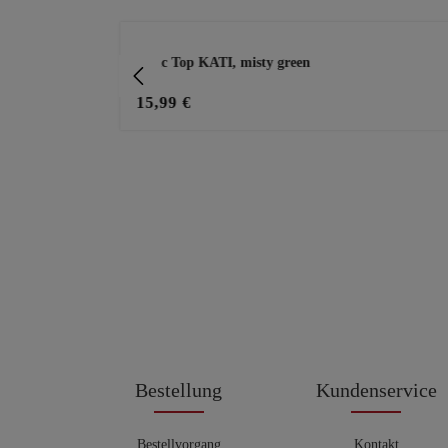
Produktgalerie überspringen
 black denim
Basic Top KATI, misty green
15,99 €
Bestellung
Kundenservice
Bestellvorgang
Kontakt