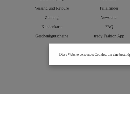
Versand und Retoure
Filialfinder
Zahlung
Newsletter
Kundenkarte
FAQ
Geschenkgutscheine
tredy Fashion App
Größentabelle
Diese Website verwendet Cookies, um eine bestmög
Hosenberater
OUTLET
Kontaktiere uns: Mo - Fr 9:00 - 17:00 Uhr unter der
+49 