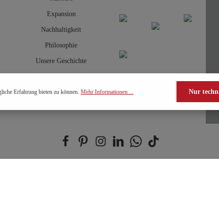
Expansion
Nachhaltigkeit
Philosophie
Unsere Geschichte
Nur techn
liche Erfahrung bieten zu können.
Mehr Informationen ...
(0) 2157 - 89498-22
AGB
Cookies
Datenschut