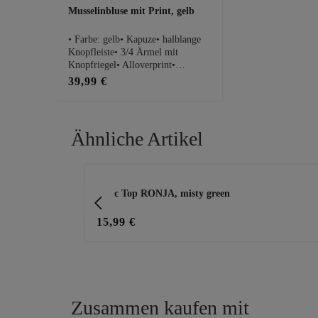
Musselinbluse mit Print, gelb
• Farbe: gelb• Kapuze• halblange
Knopfleiste• 3/4 Ärmel mit
Knopfriegel• Alloverprint•
Rückseite ca. 14cm länger• 100%
39,99 €
BaumwollePassform Maße bei
Größe 1:• Schnitt: locker fließend•
Brustweite: 53cm• Gesamtlänge:
69cmHinweis: Es handelt sich
Ähnliche Artikel
hierbei um einen Nicht-tredy-
gelabelten Zukauf.
Produktgalerie überspringen
Basic Top RONJA, misty green
15,99 €
Zusammen kaufen mit