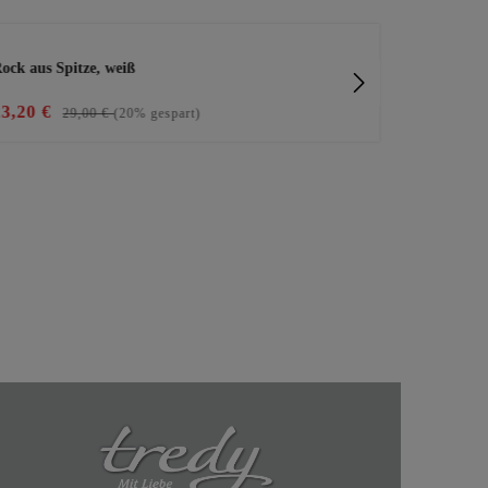
ock aus Spitze, weiß
Joggpants mi
23,20 €
29,99 €
29,00 €
(20% gespart)