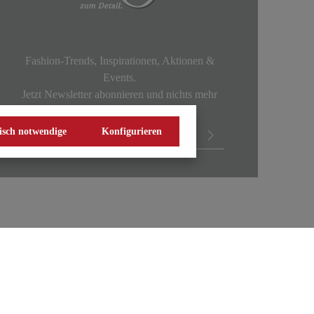
Fashion-Trends, Inspirationen, Aktionen &
Events.
Jetzt Newsletter abonnieren und nichts mehr
verpassen!
isch notwendige
Konfigurieren
zerklärung
Impressum
Widerrufsrecht
Vertrag widerrufen