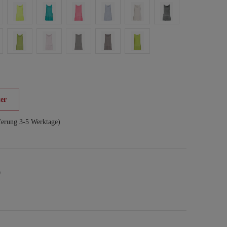
er
ferung 3-5 Werktage)
9