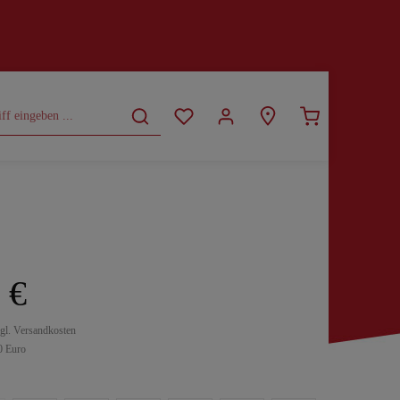
CURVY
SALE
 €
zgl. Versandkosten
0 Euro