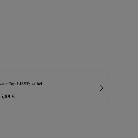
asic Top LISSY; salbei
Basic Top mi
15,99 €
25,99 €