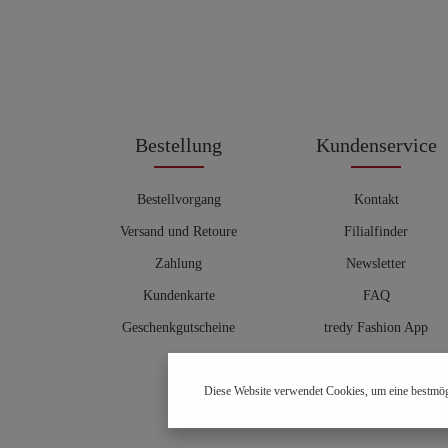
Bestellung
Kundenservice
Bestellvorgang
Kontakt
Versand und Retoure
Filialfinder
Zahlung
Newsletter
Kundenkarte
FAQ
Geschenkgutscheine
tredy Fashion App
Größentabelle
Diese Website verwendet Cookies, um eine bestmög
Hosenberater
OUTLET