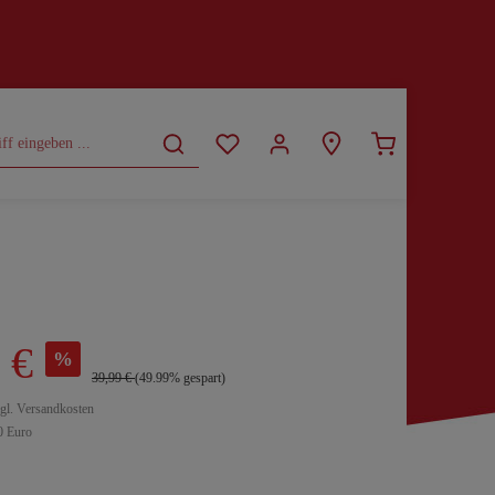
CURVY
SALE
 €
%
39,99 €
(49.99% gespart)
zgl. Versandkosten
0 Euro