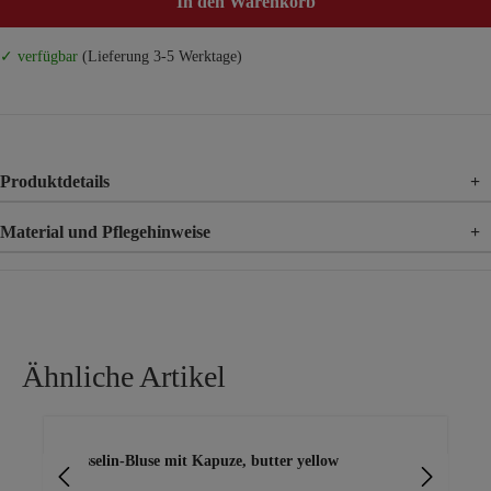
In den Warenkorb
✓ verfügbar
(Lieferung 3-5 Werktage)
Produktdetails
+
Material und Pflegehinweise
+
Material
100% Baumwolle
Ähnliche Artikel
Produktgalerie überspringen
Musselin-Bluse mit Kapuze, butter yellow
Blu