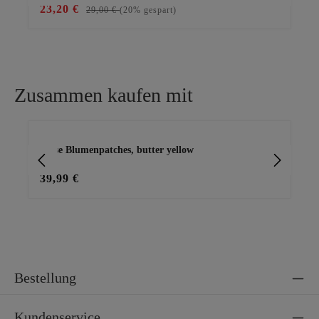
23,20 €
49
29,00 €
(20% gespart)
Zusammen kaufen mit
Produktgalerie überspringen
Bluse Blumenpatches, butter yellow
Lei
39,99 €
39
Bestellung
Kundenservice