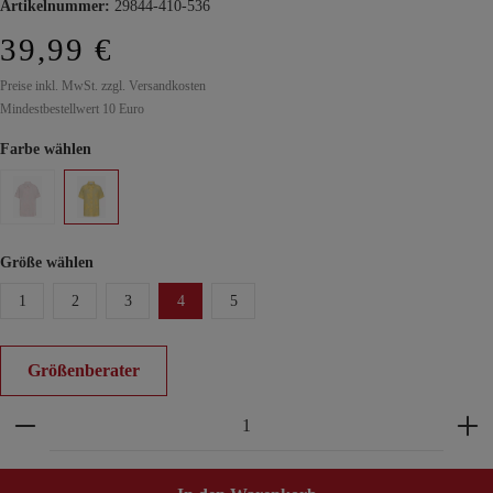
Artikelnummer:
29844-410-536
39,99 €
Preise inkl. MwSt. zzgl. Versandkosten
Mindestbestellwert 10 Euro
Farbe wählen
Größe wählen
1
2
3
4
5
Größenberater
Produkt Anzahl: Gib den gewünschten Wert ein ode