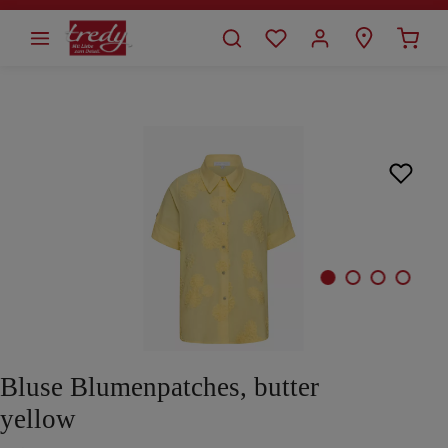
alt springen
Bildergalerie überspringen
Bluse Blumenpatches, butter
yellow