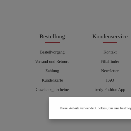
Bestellung
Kundenservice
Bestellvorgang
Kontakt
Versand und Retoure
Filialfinder
Zahlung
Newsletter
Kundenkarte
FAQ
Geschenkgutscheine
tredy Fashion App
Größentabelle
Diese Website verwendet Cookies, um eine bestmög
Hosenberater
OUTLET