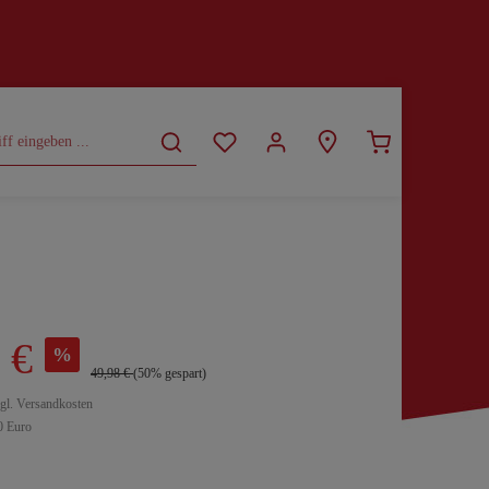
CURVY
SALE
 €
%
49,98 €
(50% gespart)
zgl. Versandkosten
0 Euro