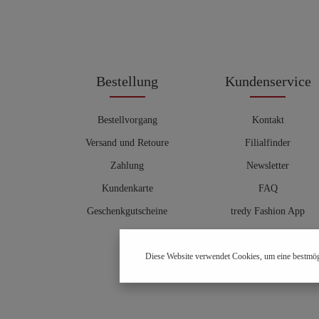
Bestellung
Kundenservice
Bestellvorgang
Kontakt
Versand und Retoure
Filialfinder
Zahlung
Newsletter
Kundenkarte
FAQ
Geschenkgutscheine
tredy Fashion App
Größentabelle
Diese Website verwendet Cookies, um eine bestmög
Hosenberater
OUTLET