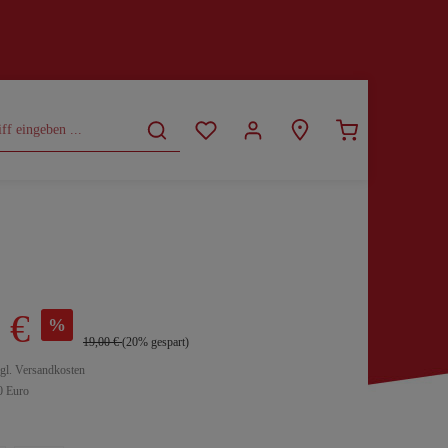
CURVY
SALE
 €
%
19,00 €
(20% gespart)
zgl. Versandkosten
0 Euro