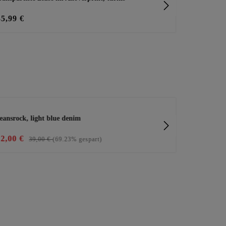
35,99 €
29,00 €
eansrock, light blue denim
stylische Swe
12,00 €
49,99 €
39,00 €
(69.23% gespart)