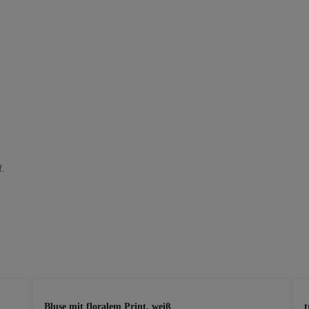
f.
Bluse mit floralem Print, weiß
t