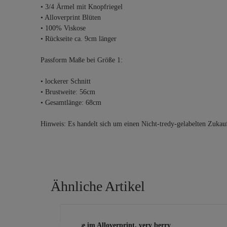
• 3/4 Ärmel mit Knopfriegel
• Alloverprint Blüten
• 100% Viskose
• Rückseite ca. 9cm länger
Passform Maße bei Größe 1:
• lockerer Schnitt
• Brustweite: 56cm
• Gesamtlänge: 68cm
Hinweis: Es handelt sich um einen Nicht-tredy-gelabelten Zukau
Ähnliche Artikel
Produktgalerie überspringen
Bluse im Alloverprint, very berry