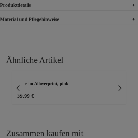
Produktdetails
+
Material und Pflegehinweise
+
Material
100% Polyester
Ähnliche Artikel
Produktgalerie überspringen
Bluse im Alloverprint, pink
Blu
39,99 €
19
Zusammen kaufen mit