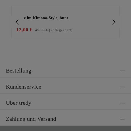
Produktgalerie überspringen
Bluse im Kimono-Style, bunt
Bas
12,00 €
15
49,99 €
(76% gespart)
Bestellung
Kundenservice
Über tredy
Zahlung und Versand