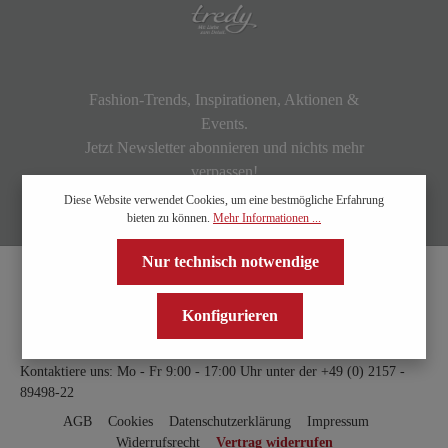
Fashion-Trends, Inspirationen, Aktionen &
Events.
Jetzt Newsletter abonnieren und nichts mehr
verpassen!
Diese Website verwendet Cookies, um eine bestmögliche Erfahrung
bieten zu können.
Mehr Informationen ...
Nur technisch notwendige
Konfigurieren
Kontaktiere uns: Mo - Fr 9:00 - 17:00 Uhr unter der
+49 (0) 2157 -
89498-22
AGB
Cookies
Datenschutzerklärung
Impressum
Widerrufsrecht
Vertrag widerrufen