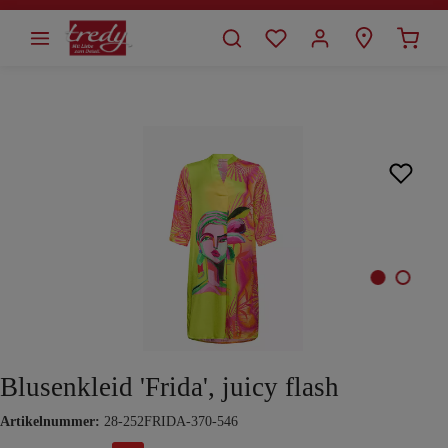
alt springen
Bildergalerie überspringen
Blusenkleid 'Frida', juicy flash
Artikelnummer:
28-252FRIDA-370-546