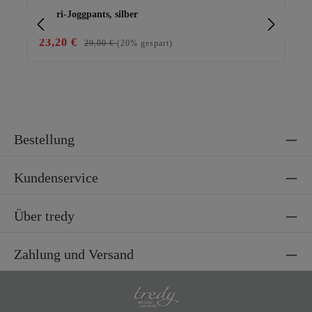
Capri-Joggpants, silber
Ba
23,20 €
15
29,00 €
(20% gespart)
Bestellung
Kundenservice
Über tredy
Zahlung und Versand