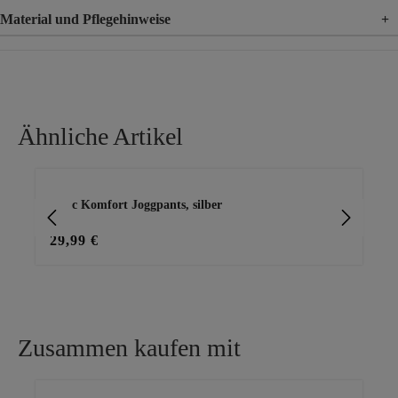
Material und Pflegehinweise
+
Material
77% Viskose, 20% Nylon, 3% Elasthan
Ähnliche Artikel
Produktgalerie überspringen
Basic Komfort Joggpants, silber
Ca
29,99 €
49
Zusammen kaufen mit
Produktgalerie überspringen