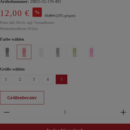
Artikelnummer:
29825-55-170-403
12,00 €
%
15,00 €
(20% gespart)
Preise inkl. MwSt. zzgl. Versandkosten
Mindestbestellwert 10 Euro
Farbe wählen
Größe wählen
1
2
3
4
5
Größenberater
Produkt Anzahl: Gib den gewünschten Wert ein ode