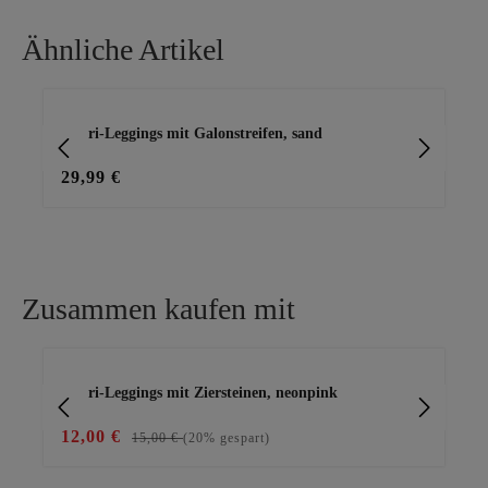
locker• Brustweite: 45cm•
Gesamtlänge: 49cm
Ähnliche Artikel
Produktgalerie überspringen
Capri-Leggings mit Galonstreifen, sand
Cap
29,99 €
29
Zusammen kaufen mit
Produktgalerie überspringen
Capri-Leggings mit Ziersteinen, neonpink
Ba
12,00 €
15
15,00 €
(20% gespart)