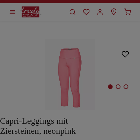
alt springen
Bildergalerie überspringen
Capri-Leggings mit
Ziersteinen, neonpink