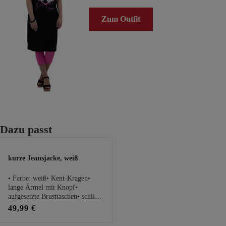
Zum Outfit
Produktgalerie überspringen
Dazu passt
kurze Jeansjacke, weiß
• Farbe: weiß• Kent-Kragen•
lange Ärmel mit Knopf•
aufgesetzte Brusttaschen• schließt
mit dekorativer
49,99 €
KnopfleistePassform Maße bei
Größe 1:• Schnitt: kurz und