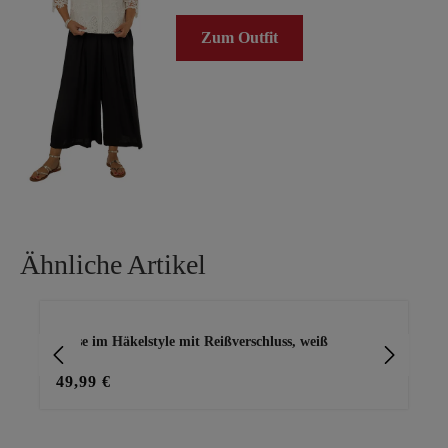
Zum Outfit
Ähnliche Artikel
Produktgalerie überspringen
Bluse im Häkelstyle mit Reißverschluss, weiß
Blu
49,99 €
49