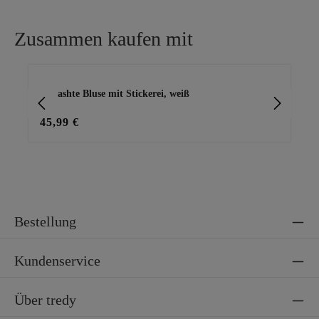
Zusammen kaufen mit
Produktgalerie überspringen
gecrashte Bluse mit Stickerei, weiß
un
45,99 €
45
Bestellung
Kundenservice
Über tredy