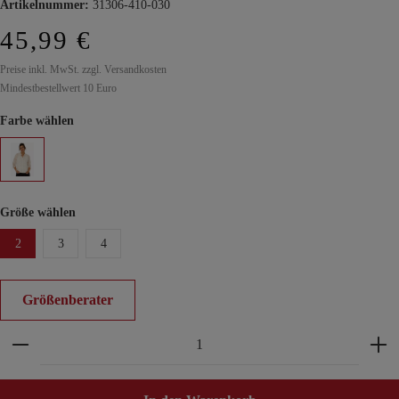
Artikelnummer:
31306-410-030
45,99 €
Preise inkl. MwSt. zzgl. Versandkosten
Mindestbestellwert 10 Euro
Farbe wählen
Größe wählen
2
3
4
Größenberater
Produkt Anzahl: Gib den gewünschten Wert ein ode