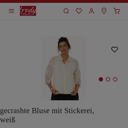
alt springen
Bildergalerie überspringen
gecrashte Bluse mit Stickerei,
weiß