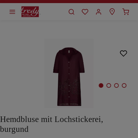
alt springen
Bildergalerie überspringen
Hemdbluse mit Lochstickerei,
burgund