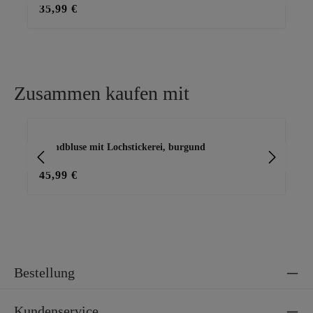
35,99 €
49
Zusammen kaufen mit
Produktgalerie überspringen
Hemdbluse mit Lochstickerei, burgund
Top
45,99 €
29
Bestellung
Kundenservice