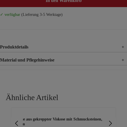
In den Warenkorb
✓ verfügbar
(Lieferung 3-5 Werktage)
Produktdetails
+
Material und Pflegehinweise
+
Material
100% Baumwolle
Ähnliche Artikel
Produktgalerie überspringen
Bluse aus gekreppter Viskose mit Schmucksteinen,
Blu
plum