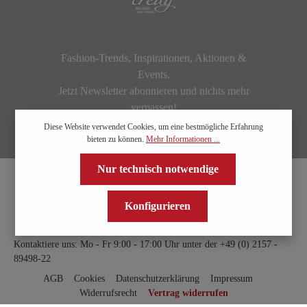
Fashion-Trends, Inspirationen, Aktionen &
Events.
Jetzt Newsletter abonnieren und nichts mehr
verpassen!
Diese Website verwendet Cookies, um eine bestmögliche Erfahrung
bieten zu können.
Mehr Informationen ...
Nur technisch notwendige
Konfigurieren
Kontaktiere uns: Mo - Fr 9:00 - 17:00 Uhr unter der
+49 (0) 2157 -
89498-22
AGB
Cookies
Datenschutzerklärung
Impressum
Widerrufsrecht
Vertrag widerrufen