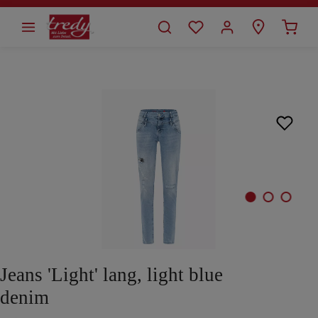
alt springen
Bildergalerie überspringen
Jeans 'Light' lang, light blue
denim