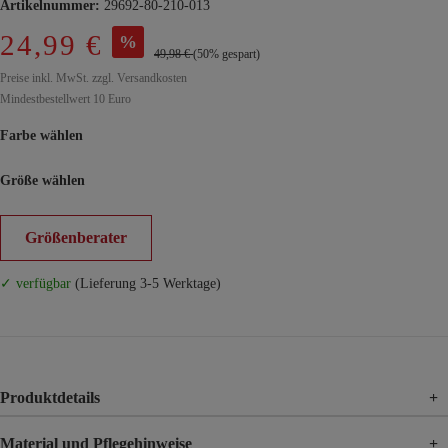
Artikelnummer:
29692-80-210-013
24,99 €
%
49,98 €
(50% gespart)
Preise inkl. MwSt. zzgl. Versandkosten
Mindestbestellwert 10 Euro
Farbe wählen
Größe wählen
Größenberater
✓ verfügbar
(Lieferung 3-5 Werktage)
Produktdetails
+
Material und Pflegehinweise
+