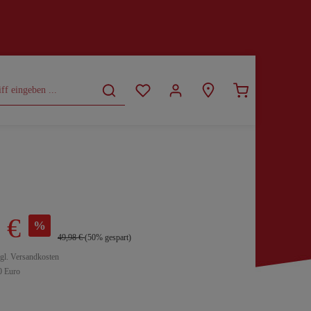
CURVY
SALE
 €
%
49,98 €
(50% gespart)
zgl. Versandkosten
0 Euro