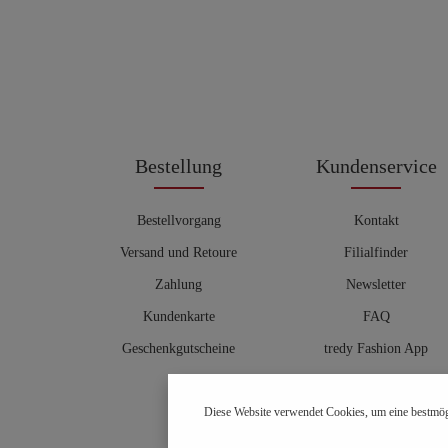
Bestellung
Kundenservice
Bestellvorgang
Kontakt
Versand und Retoure
Filialfinder
Zahlung
Newsletter
Kundenkarte
FAQ
Geschenkgutscheine
tredy Fashion App
Größentabelle
Diese Website verwendet Cookies, um eine bestmög
Hosenberater
OUTLET